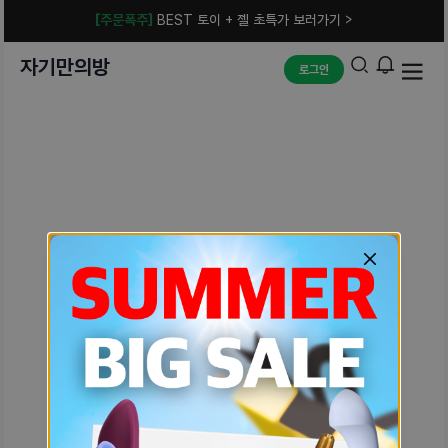
[주문폭주]
BEST 토이 + 젤 초특가 보러가기 >
자기만의방
로그인
예상치 못한 에러입니다.