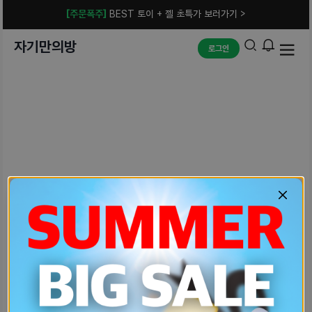
[주문폭주]
BEST 토이 + 젤 초특가 보러가기 >
자기만의방
로그인
예상치 못한 에러입니다.