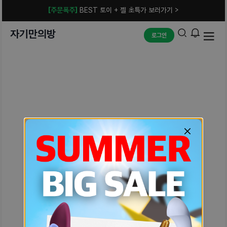
[주문폭주]
BEST 토이 + 젤 초특가 보러가기 >
자기만의방
로그인
예상치 못한 에러입니다.