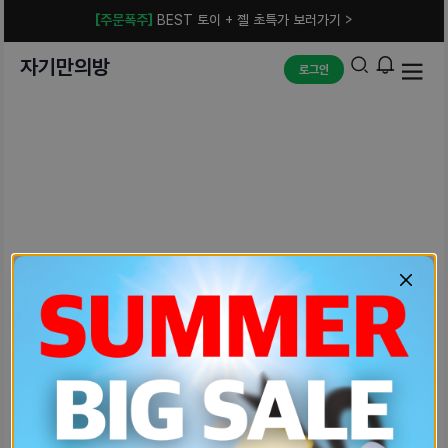
[주문폭주]
BEST 토이 + 젤 초특가 보러가기 >
자기만의방
로그인
예상치 못한 에러입니다.