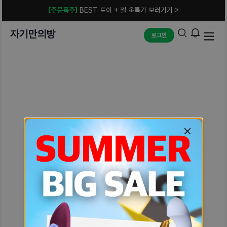
[주문폭주]
BEST 토이 + 젤 초특가 보러가기 >
자기만의방
로그인
예상치 못한 에러입니다.