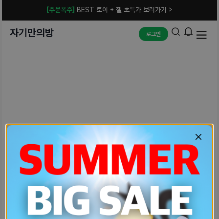
[주문폭주]
BEST 토이 + 젤 초특가 보러가기 >
자기만의방
로그인
예상치 못한 에러입니다.