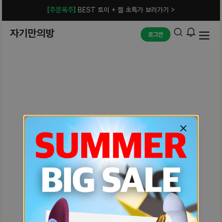
[주문폭주]
BEST 토이 + 젤 초특가 보러가기 >
자기만의방
로그인
예상치 못한 에러입니다.