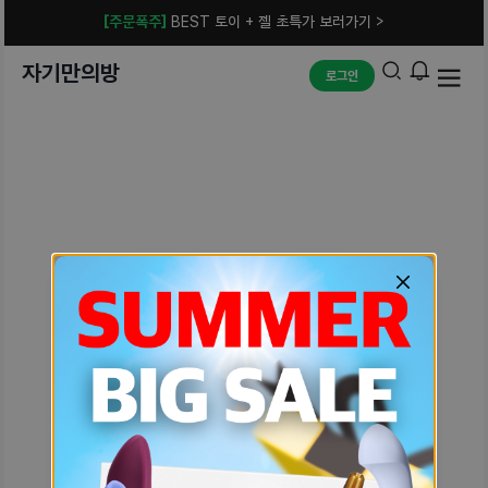
[주문폭주]
BEST 토이 + 젤 초특가 보러가기 >
자기만의방
로그인
예상치 못한 에러입니다.