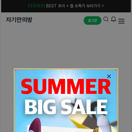
[주문폭주]
BEST 토이 + 젤 초특가 보러가기 >
자기만의방
로그인
예상치 못한 에러입니다.