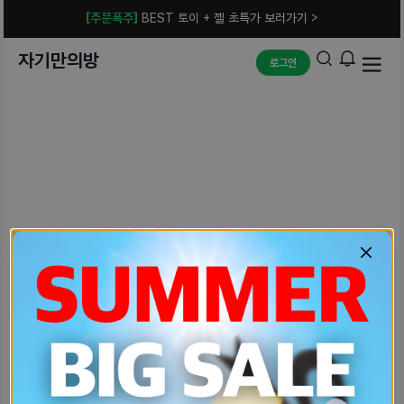
[주문폭주]
BEST 토이 + 젤 초특가 보러가기 >
자기만의방
로그인
예상치 못한 에러입니다.