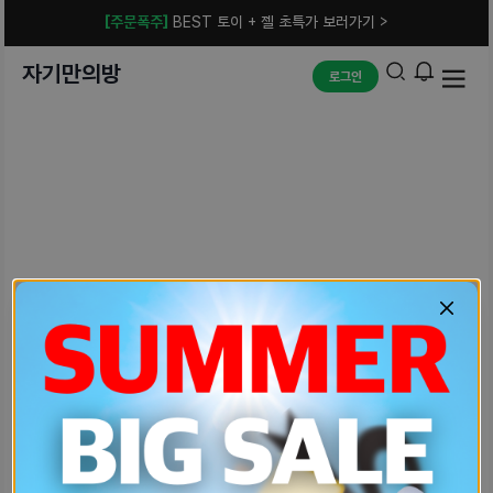
[주문폭주]
BEST 토이 + 젤 초특가 보러가기 >
자기만의방
로그인
예상치 못한 에러입니다.