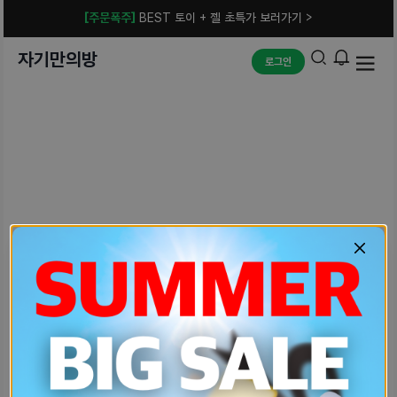
[주문폭주]
BEST 토이 + 젤 초특가 보러가기 >
자기만의방
로그인
예상치 못한 에러입니다.