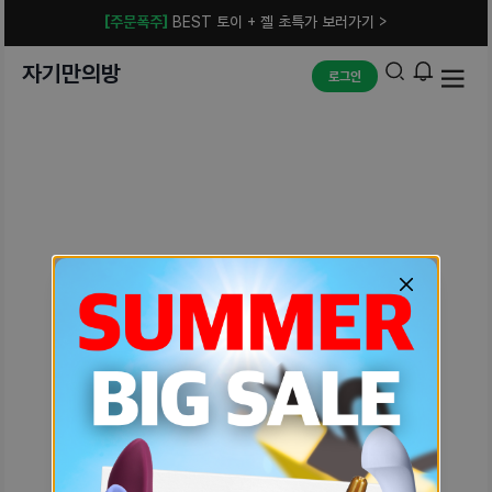
[주문폭주]
BEST 토이 + 젤 초특가 보러가기 >
자기만의방
로그인
예상치 못한 에러입니다.