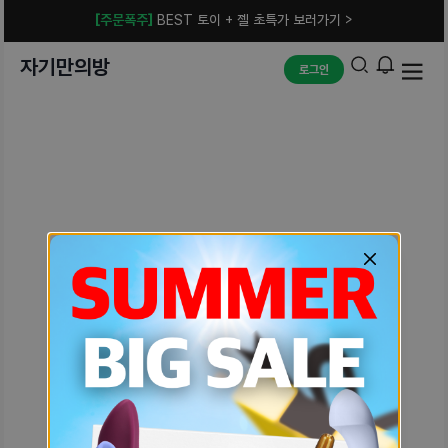
[주문폭주]
BEST 토이 + 젤 초특가 보러가기 >
자기만의방
로그인
예상치 못한 에러입니다.