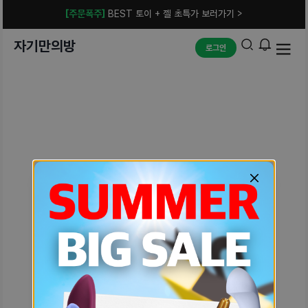
[주문폭주]
BEST 토이 + 젤 초특가 보러가기 >
자기만의방
로그인
예상치 못한 에러입니다.