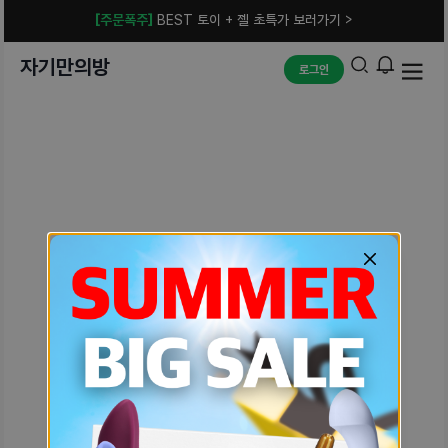
[주문폭주]
BEST 토이 + 젤 초특가 보러가기 >
자기만의방
로그인
예상치 못한 에러입니다.