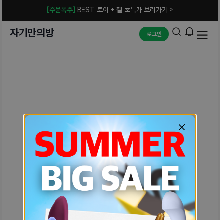
[주문폭주]
BEST 토이 + 젤 초특가 보러가기 >
자기만의방
로그인
예상치 못한 에러입니다.