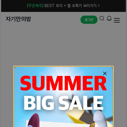
[주문폭주]
BEST 토이 + 젤 초특가 보러가기 >
자기만의방
로그인
예상치 못한 에러입니다.