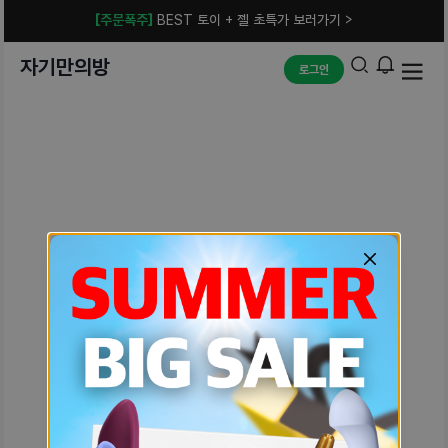
[주문폭주]
BEST 토이 + 젤 초특가 보러가기 >
자기만의방
로그인
예상치 못한 에러입니다.