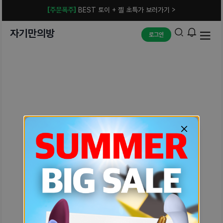
[주문폭주]
BEST 토이 + 젤 초특가 보러가기 >
자기만의방
로그인
예상치 못한 에러입니다.