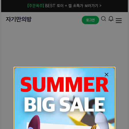
[주문폭주]
BEST 토이 + 젤 초특가 보러가기 >
자기만의방
로그인
예상치 못한 에러입니다.