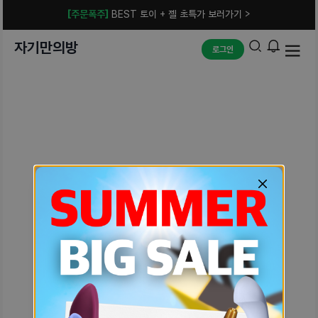
[주문폭주]
BEST 토이 + 젤 초특가 보러가기 >
자기만의방
로그인
예상치 못한 에러입니다.