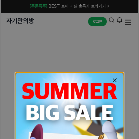
[주문폭주]
BEST 토이 + 젤 초특가 보러가기 >
자기만의방
로그인
예상치 못한 에러입니다.