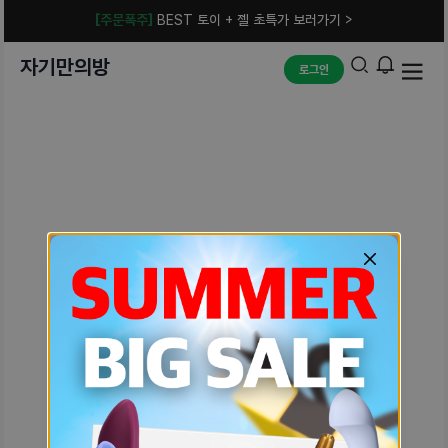
[주문폭주]
BEST 토이 + 젤 초특가 보러가기 >
자기만의방
로그인
예상치 못한 에러입니다.