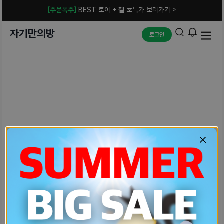
[주문폭주]
BEST 토이 + 젤 초특가 보러가기 >
자기만의방
로그인
예상치 못한 에러입니다.