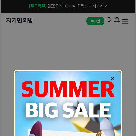
[주문폭주]
BEST 토이 + 젤 초특가 보러가기 >
자기만의방
로그인
예상치 못한 에러입니다.