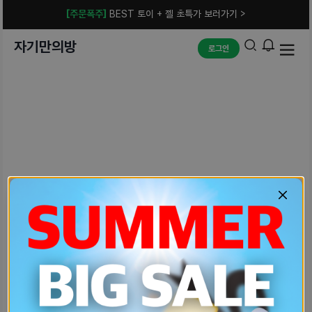
[주문폭주]
BEST 토이 + 젤 초특가 보러가기 >
자기만의방
로그인
예상치 못한 에러입니다.