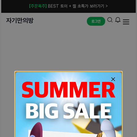
[주문폭주]
BEST 토이 + 젤 초특가 보러가기 >
자기만의방
로그인
예상치 못한 에러입니다.