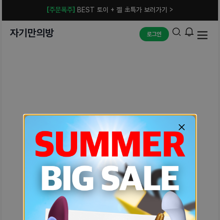
[주문폭주]
BEST 토이 + 젤 초특가 보러가기 >
자기만의방
로그인
예상치 못한 에러입니다.