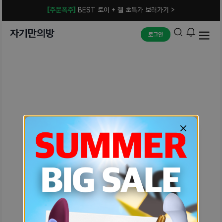
[주문폭주]
BEST 토이 + 젤 초특가 보러가기 >
자기만의방
로그인
예상치 못한 에러입니다.