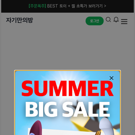
[주문폭주]
BEST 토이 + 젤 초특가 보러가기 >
자기만의방
로그인
예상치 못한 에러입니다.