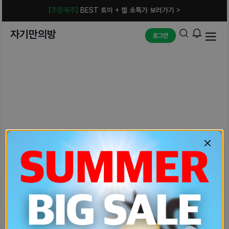
[주문폭주]
BEST 토이 + 젤 초특가 보러가기 >
자기만의방
로그인
예상치 못한 에러입니다.