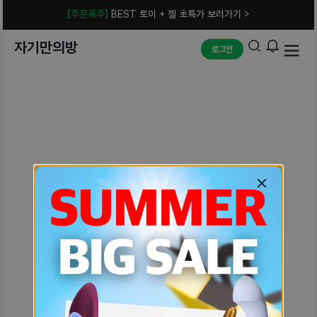
[주문폭주]
BEST 토이 + 젤 초특가 보러가기 >
자기만의방
로그인
예상치 못한 에러입니다.