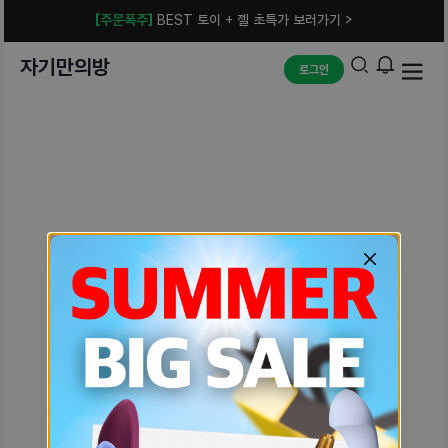
[주문폭주]
BEST 토이 + 젤 초특가 보러가기 >
자기만의방
로그인
예상치 못한 에러입니다.