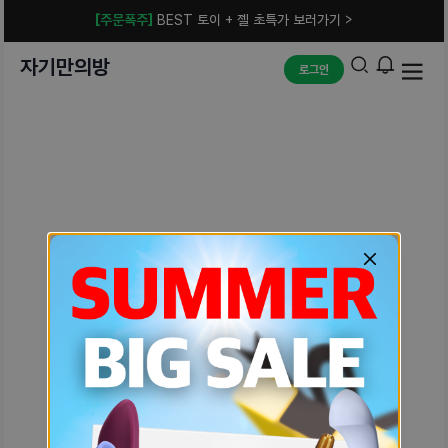
[주문폭주]
BEST 토이 + 젤 초특가 보러가기 >
자기만의방
로그인
예상치 못한 에러입니다.