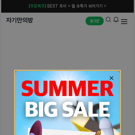
[주문폭주]
BEST 토이 + 젤 초특가 보러가기 >
자기만의방
로그인
예상치 못한 에러입니다.