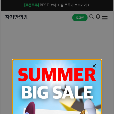
[주문폭주]
BEST 토이 + 젤 초특가 보러가기 >
자기만의방
로그인
예상치 못한 에러입니다.