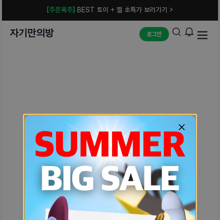
[주문폭주]
BEST 토이 + 젤 초특가 보러가기 >
자기만의방
로그인
예상치 못한 에러입니다.