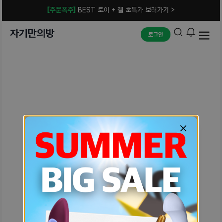
[주문폭주]
BEST 토이 + 젤 초특가 보러가기 >
자기만의방
로그인
예상치 못한 에러입니다.