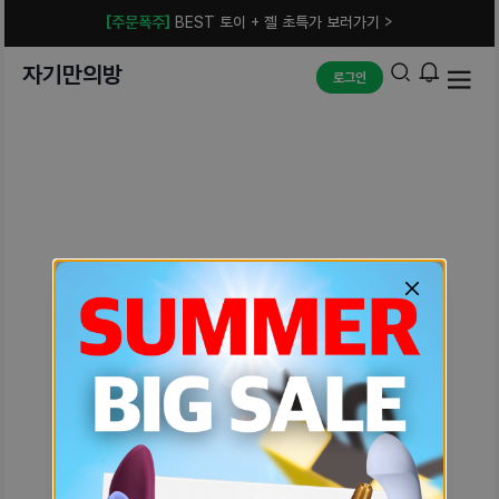
[주문폭주]
BEST 토이 + 젤 초특가 보러가기 >
자기만의방
로그인
예상치 못한 에러입니다.