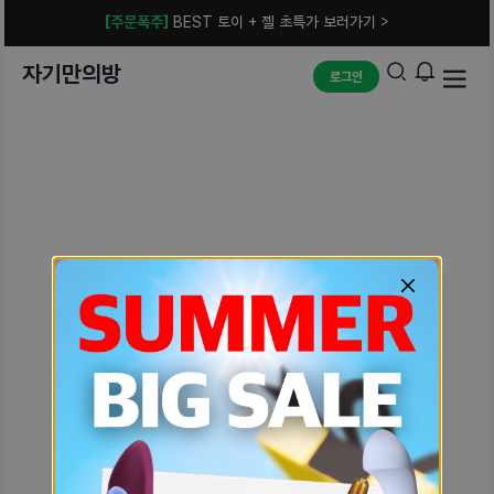
[주문폭주]
BEST 토이 + 젤 초특가 보러가기 >
자기만의방
로그인
예상치 못한 에러입니다.