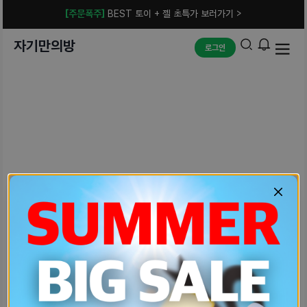
[주문폭주]
BEST 토이 + 젤 초특가 보러가기 >
자기만의방
로그인
예상치 못한 에러입니다.