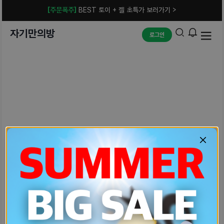
[주문폭주]
BEST 토이 + 젤 초특가 보러가기 >
자기만의방
로그인
예상치 못한 에러입니다.