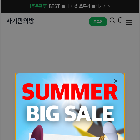
[주문폭주]
BEST 토이 + 젤 초특가 보러가기 >
자기만의방
로그인
예상치 못한 에러입니다.