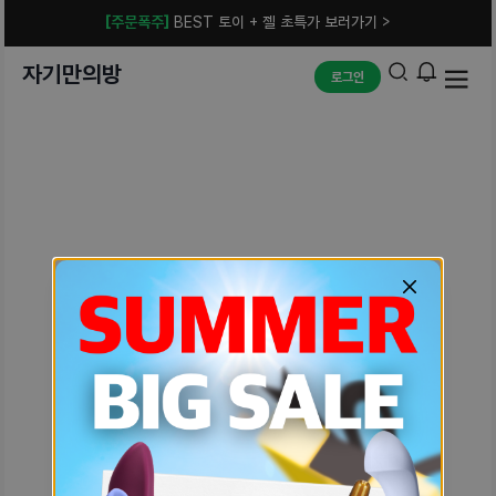
[주문폭주]
BEST 토이 + 젤 초특가 보러가기 >
자기만의방
로그인
예상치 못한 에러입니다.