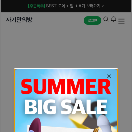
[주문폭주]
BEST 토이 + 젤 초특가 보러가기 >
자기만의방
로그인
예상치 못한 에러입니다.