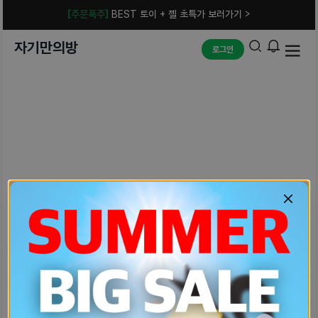
[주문폭주]
BEST 토이 + 젤 초특가 보러가기 >
자기만의방
로그인
예상치 못한 에러입니다.