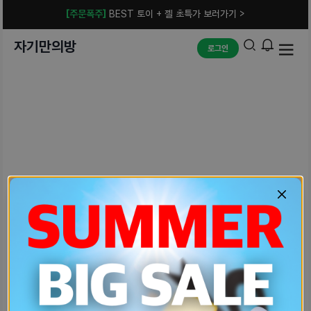
[주문폭주]
BEST 토이 + 젤 초특가 보러가기 >
자기만의방
로그인
예상치 못한 에러입니다.