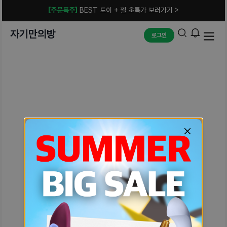
[주문폭주]
BEST 토이 + 젤 초특가 보러가기 >
자기만의방
로그인
예상치 못한 에러입니다.