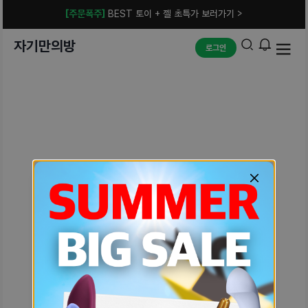
[주문폭주]
BEST 토이 + 젤 초특가 보러가기 >
자기만의방
로그인
예상치 못한 에러입니다.